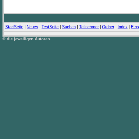
StartSeite
|
Neues
|
TestSeite
|
Suchen
|
Teilnehmer
|
Ordner
|
Index
|
Eins
© die jeweiligen Autoren