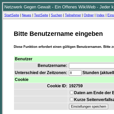
Netzwerk Gegen Gewalt - Ein Offenes WikiWeb - Jeder ka
StartSeite
|
Neues
|
TestSeite
|
Suchen
|
Teilnehmer
|
Ordner
|
Index
|
Eins
Bitte Benutzername eingeben
Diese Funktion erfordert einen gültigen Benutzernamen. Bitte 
Benutzer
Benutzername:
Unterschied der Zeitzonen:
Stunden (aktuell
Cookie
Cookie ID:
192759
Daten am Ende der 
Kurze Seitenverfalls