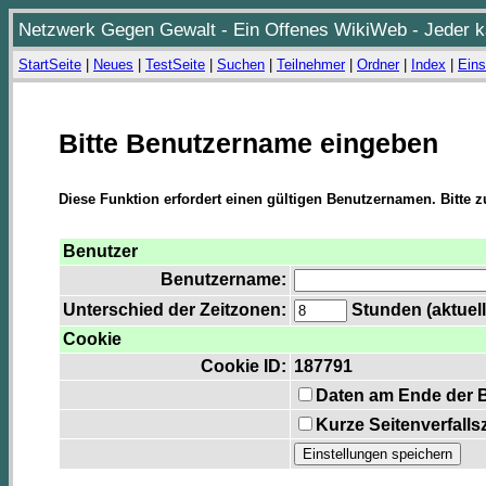
Netzwerk Gegen Gewalt - Ein Offenes WikiWeb - Jeder ka
StartSeite
|
Neues
|
TestSeite
|
Suchen
|
Teilnehmer
|
Ordner
|
Index
|
Eins
Bitte Benutzername eingeben
Diese Funktion erfordert einen gültigen Benutzernamen. Bitte 
Benutzer
Benutzername:
Unterschied der Zeitzonen:
Stunden (aktuell
Cookie
Cookie ID:
187791
Daten am Ende der 
Kurze Seitenverfalls