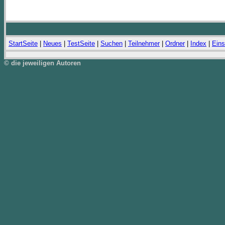
StartSeite
|
Neues
|
TestSeite
|
Suchen
|
Teilnehmer
|
Ordner
|
Index
|
Eins
© die jeweiligen Autoren