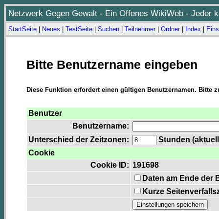
Netzwerk Gegen Gewalt - Ein Offenes WikiWeb - Jeder ka
StartSeite
|
Neues
|
TestSeite
|
Suchen
|
Teilnehmer
|
Ordner
|
Index
|
Eins
Bitte Benutzername eingeben
Diese Funktion erfordert einen gültigen Benutzernamen. Bitte 
Benutzer
Benutzername:
Unterschied der Zeitzonen:
Stunden (aktuell
Cookie
Cookie ID:
191698
Daten am Ende der 
Kurze Seitenverfalls