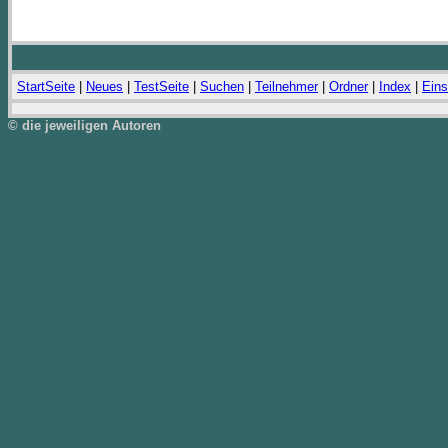
StartSeite
|
Neues
|
TestSeite
|
Suchen
|
Teilnehmer
|
Ordner
|
Index
|
Eins
© die jeweiligen Autoren