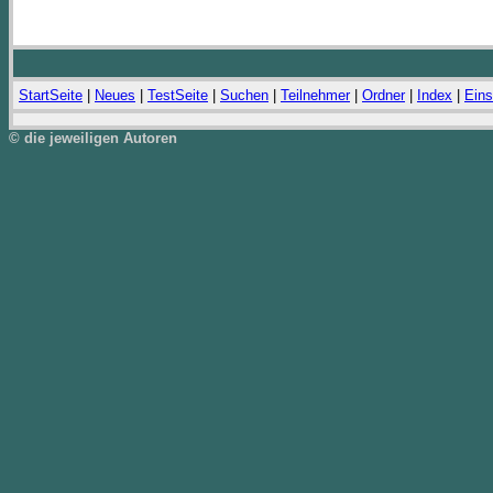
StartSeite
|
Neues
|
TestSeite
|
Suchen
|
Teilnehmer
|
Ordner
|
Index
|
Eins
© die jeweiligen Autoren