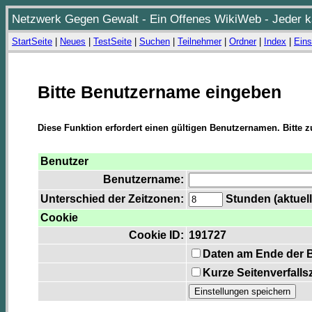
Netzwerk Gegen Gewalt - Ein Offenes WikiWeb - Jeder ka
StartSeite
|
Neues
|
TestSeite
|
Suchen
|
Teilnehmer
|
Ordner
|
Index
|
Eins
Bitte Benutzername eingeben
Diese Funktion erfordert einen gültigen Benutzernamen. Bitte 
Benutzer
Benutzername:
Unterschied der Zeitzonen:
Stunden (aktuell
Cookie
Cookie ID:
191727
Daten am Ende der 
Kurze Seitenverfalls