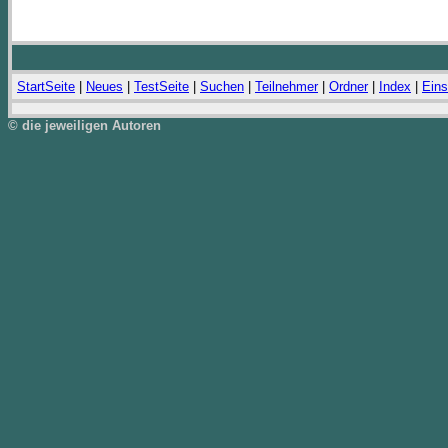
StartSeite
|
Neues
|
TestSeite
|
Suchen
|
Teilnehmer
|
Ordner
|
Index
|
Eins
© die jeweiligen Autoren