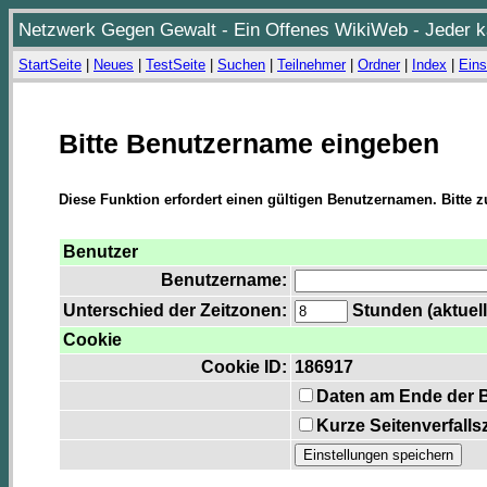
Netzwerk Gegen Gewalt - Ein Offenes WikiWeb - Jeder ka
StartSeite
|
Neues
|
TestSeite
|
Suchen
|
Teilnehmer
|
Ordner
|
Index
|
Eins
Bitte Benutzername eingeben
Diese Funktion erfordert einen gültigen Benutzernamen. Bitte 
Benutzer
Benutzername:
Unterschied der Zeitzonen:
Stunden (aktuell
Cookie
Cookie ID:
186917
Daten am Ende der 
Kurze Seitenverfalls