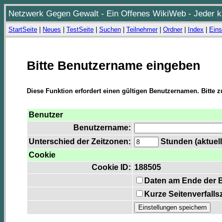
Netzwerk Gegen Gewalt - Ein Offenes WikiWeb - Jeder ka
StartSeite
|
Neues
|
TestSeite
|
Suchen
|
Teilnehmer
|
Ordner
|
Index
|
Eins
Bitte Benutzername eingeben
Diese Funktion erfordert einen gültigen Benutzernamen. Bitte 
Benutzer
Benutzername:
Unterschied der Zeitzonen:
Stunden (aktuell
Cookie
Cookie ID:
188505
Daten am Ende der 
Kurze Seitenverfalls