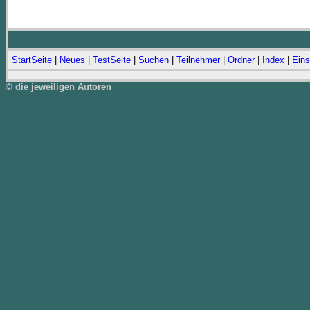
StartSeite
|
Neues
|
TestSeite
|
Suchen
|
Teilnehmer
|
Ordner
|
Index
|
Eins
© die jeweiligen Autoren