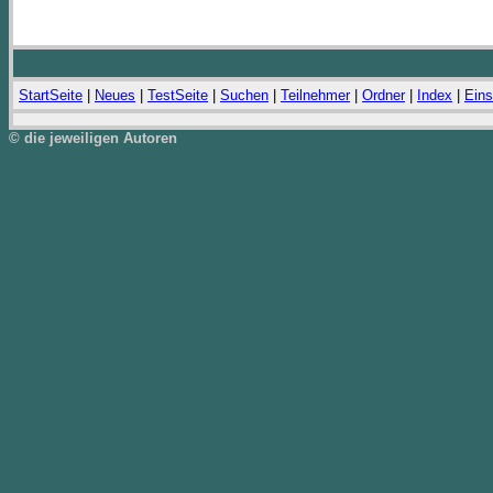
StartSeite
|
Neues
|
TestSeite
|
Suchen
|
Teilnehmer
|
Ordner
|
Index
|
Eins
© die jeweiligen Autoren