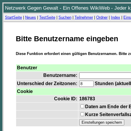
Netzwerk Gegen Gewalt - Ein Offenes WikiWeb - Jeder ka
StartSeite
|
Neues
|
TestSeite
|
Suchen
|
Teilnehmer
|
Ordner
|
Index
|
Eins
Bitte Benutzername eingeben
Diese Funktion erfordert einen gültigen Benutzernamen. Bitte 
Benutzer
Benutzername:
Unterschied der Zeitzonen:
Stunden (aktuell
Cookie
Cookie ID:
186783
Daten am Ende der 
Kurze Seitenverfalls