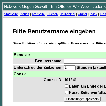
Netzwerk Gegen Gewalt - Ein Offenes WikiWeb - Jeder ka
StartSeite
|
Neues
|
TestSeite
|
Suchen
|
Teilnehmer
|
Ordner
|
Index
|
Eins
Bitte Benutzername eingeben
Diese Funktion erfordert einen gültigen Benutzernamen. Bitte 
Benutzer
Benutzername:
Unterschied der Zeitzonen:
Stunden (aktuell
Cookie
Cookie ID:
191241
Daten am Ende der 
Kurze Seitenverfalls