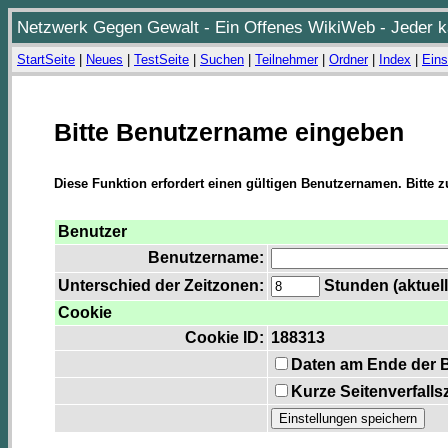
Netzwerk Gegen Gewalt - Ein Offenes WikiWeb - Jeder ka
StartSeite
|
Neues
|
TestSeite
|
Suchen
|
Teilnehmer
|
Ordner
|
Index
|
Eins
Bitte Benutzername eingeben
Diese Funktion erfordert einen gültigen Benutzernamen. Bitte 
Benutzer
Benutzername:
Unterschied der Zeitzonen:
Stunden (aktuell
Cookie
Cookie ID:
188313
Daten am Ende der 
Kurze Seitenverfalls