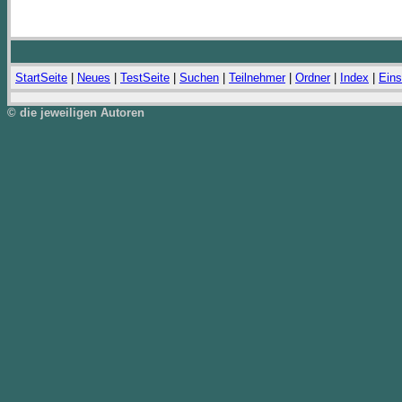
StartSeite
|
Neues
|
TestSeite
|
Suchen
|
Teilnehmer
|
Ordner
|
Index
|
Eins
© die jeweiligen Autoren