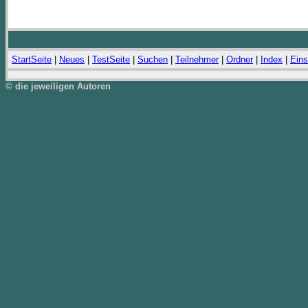
StartSeite
|
Neues
|
TestSeite
|
Suchen
|
Teilnehmer
|
Ordner
|
Index
|
Eins
© die jeweiligen Autoren