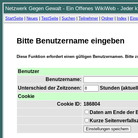
Netzwerk Gegen Gewalt - Ein Offenes WikiWeb - Jeder ka
StartSeite
|
Neues
|
TestSeite
|
Suchen
|
Teilnehmer
|
Ordner
|
Index
|
Eins
Bitte Benutzername eingeben
Diese Funktion erfordert einen gültigen Benutzernamen. Bitte 
Benutzer
Benutzername:
Unterschied der Zeitzonen:
Stunden (aktuell
Cookie
Cookie ID:
186804
Daten am Ende der 
Kurze Seitenverfalls