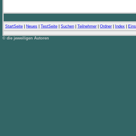
StartSeite
|
Neues
|
TestSeite
|
Suchen
|
Teilnehmer
|
Ordner
|
Index
|
Eins
© die jeweiligen Autoren