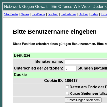
Netzwerk Gegen Gewalt - Ein Offenes WikiWeb - Jeder ka
StartSeite
|
Neues
|
TestSeite
|
Suchen
|
Teilnehmer
|
Ordner
|
Index
|
Eins
Bitte Benutzername eingeben
Diese Funktion erfordert einen gültigen Benutzernamen. Bitte 
Benutzer
Benutzername:
Unterschied der Zeitzonen:
Stunden (aktuell
Cookie
Cookie ID:
186417
Daten am Ende der 
Kurze Seitenverfalls