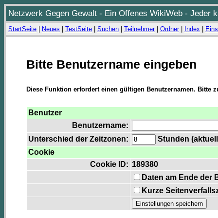
Netzwerk Gegen Gewalt - Ein Offenes WikiWeb - Jeder ka
StartSeite
|
Neues
|
TestSeite
|
Suchen
|
Teilnehmer
|
Ordner
|
Index
|
Eins
Bitte Benutzername eingeben
Diese Funktion erfordert einen gültigen Benutzernamen. Bitte 
Benutzer
Benutzername:
Unterschied der Zeitzonen:
Stunden (aktuell
Cookie
Cookie ID:
189380
Daten am Ende der 
Kurze Seitenverfalls