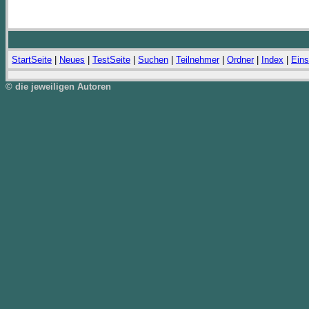
StartSeite
|
Neues
|
TestSeite
|
Suchen
|
Teilnehmer
|
Ordner
|
Index
|
Eins
© die jeweiligen Autoren