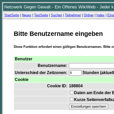
Netzwerk Gegen Gewalt - Ein Offenes WikiWeb - Jeder ka
StartSeite
|
Neues
|
TestSeite
|
Suchen
|
Teilnehmer
|
Ordner
|
Index
|
Eins
Bitte Benutzername eingeben
Diese Funktion erfordert einen gültigen Benutzernamen. Bitte 
Benutzer
Benutzername:
Unterschied der Zeitzonen:
Stunden (aktuell
Cookie
Cookie ID:
188804
Daten am Ende der 
Kurze Seitenverfalls