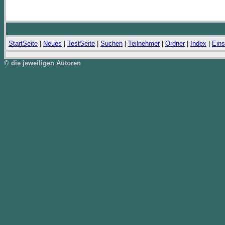
StartSeite
|
Neues
|
TestSeite
|
Suchen
|
Teilnehmer
|
Ordner
|
Index
|
Eins
© die jeweiligen Autoren