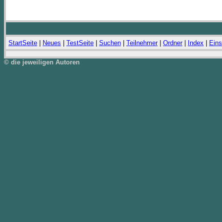
StartSeite
|
Neues
|
TestSeite
|
Suchen
|
Teilnehmer
|
Ordner
|
Index
|
Eins
© die jeweiligen Autoren