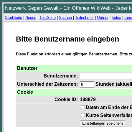
Netzwerk Gegen Gewalt - Ein Offenes WikiWeb - Jeder ka
StartSeite
|
Neues
|
TestSeite
|
Suchen
|
Teilnehmer
|
Ordner
|
Index
|
Eins
Bitte Benutzername eingeben
Diese Funktion erfordert einen gültigen Benutzernamen. Bitte 
Benutzer
Benutzername:
Unterschied der Zeitzonen:
Stunden (aktuell
Cookie
Cookie ID:
188879
Daten am Ende der 
Kurze Seitenverfalls