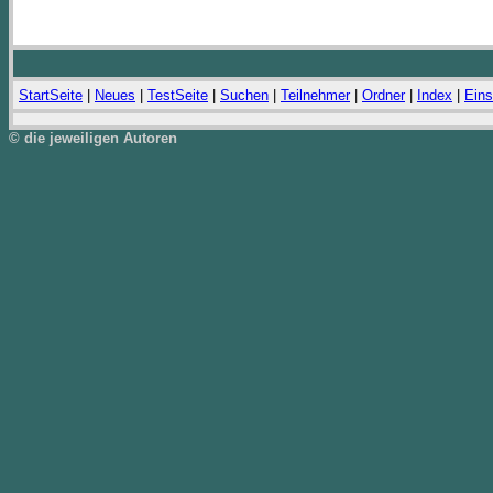
StartSeite
|
Neues
|
TestSeite
|
Suchen
|
Teilnehmer
|
Ordner
|
Index
|
Eins
© die jeweiligen Autoren