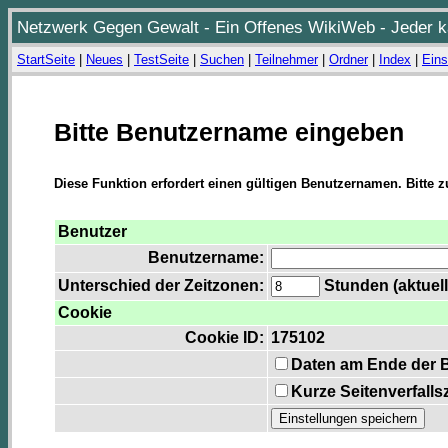
Netzwerk Gegen Gewalt - Ein Offenes WikiWeb - Jeder ka
StartSeite
|
Neues
|
TestSeite
|
Suchen
|
Teilnehmer
|
Ordner
|
Index
|
Eins
Bitte Benutzername eingeben
Diese Funktion erfordert einen gültigen Benutzernamen. Bitte 
Benutzer
Benutzername:
Unterschied der Zeitzonen:
Stunden (aktuell
Cookie
Cookie ID:
175102
Daten am Ende der 
Kurze Seitenverfalls