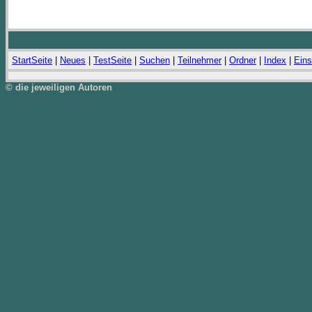
StartSeite
|
Neues
|
TestSeite
|
Suchen
|
Teilnehmer
|
Ordner
|
Index
|
Eins
© die jeweiligen Autoren