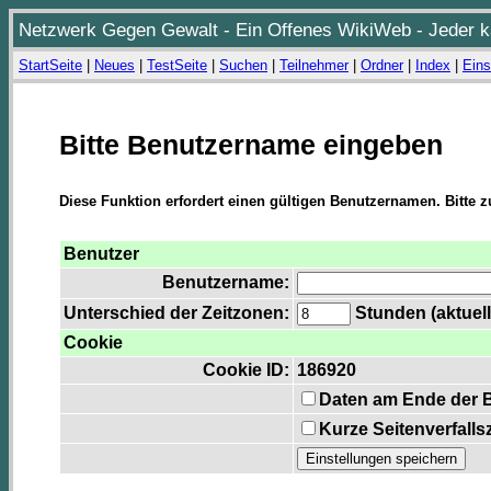
Netzwerk Gegen Gewalt - Ein Offenes WikiWeb - Jeder ka
StartSeite
|
Neues
|
TestSeite
|
Suchen
|
Teilnehmer
|
Ordner
|
Index
|
Eins
Bitte Benutzername eingeben
Diese Funktion erfordert einen gültigen Benutzernamen. Bitte 
Benutzer
Benutzername:
Unterschied der Zeitzonen:
Stunden (aktuell
Cookie
Cookie ID:
186920
Daten am Ende der 
Kurze Seitenverfalls