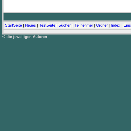
StartSeite
|
Neues
|
TestSeite
|
Suchen
|
Teilnehmer
|
Ordner
|
Index
|
Eins
© die jeweiligen Autoren