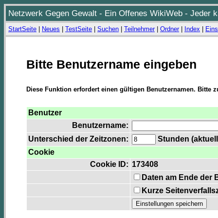
Netzwerk Gegen Gewalt - Ein Offenes WikiWeb - Jeder ka
StartSeite
|
Neues
|
TestSeite
|
Suchen
|
Teilnehmer
|
Ordner
|
Index
|
Eins
Bitte Benutzername eingeben
Diese Funktion erfordert einen gültigen Benutzernamen. Bitte 
Benutzer
Benutzername:
Unterschied der Zeitzonen:
Stunden (aktuell
Cookie
Cookie ID:
173408
Daten am Ende der 
Kurze Seitenverfalls