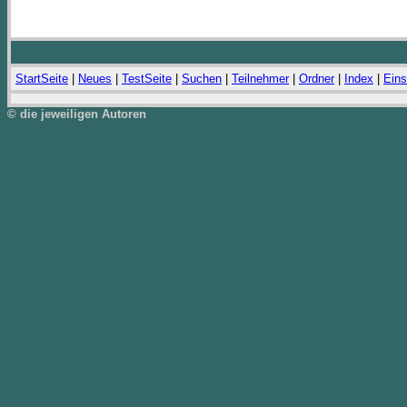
StartSeite
|
Neues
|
TestSeite
|
Suchen
|
Teilnehmer
|
Ordner
|
Index
|
Eins
© die jeweiligen Autoren