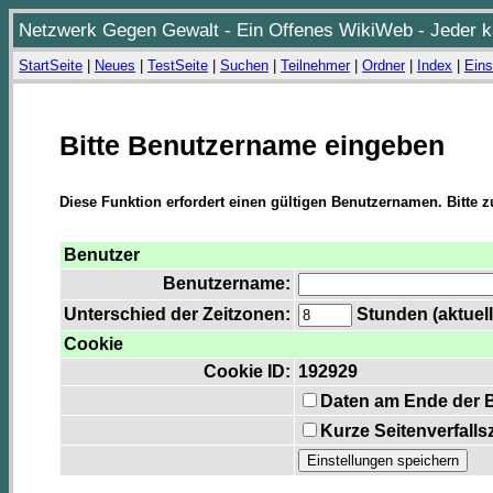
Netzwerk Gegen Gewalt - Ein Offenes WikiWeb - Jeder ka
StartSeite
|
Neues
|
TestSeite
|
Suchen
|
Teilnehmer
|
Ordner
|
Index
|
Eins
Bitte Benutzername eingeben
Diese Funktion erfordert einen gültigen Benutzernamen. Bitte 
Benutzer
Benutzername:
Unterschied der Zeitzonen:
Stunden (aktuell
Cookie
Cookie ID:
192929
Daten am Ende der 
Kurze Seitenverfalls