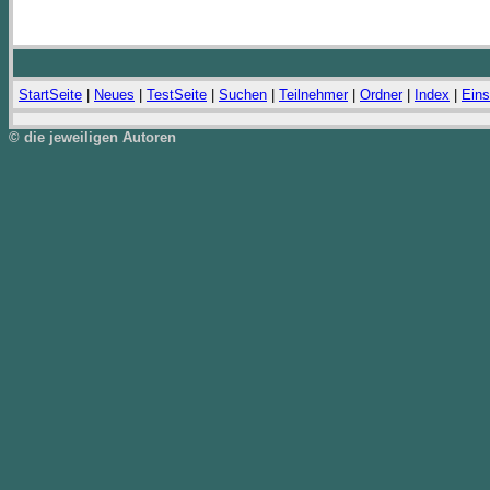
StartSeite
|
Neues
|
TestSeite
|
Suchen
|
Teilnehmer
|
Ordner
|
Index
|
Eins
© die jeweiligen Autoren