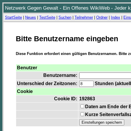
Netzwerk Gegen Gewalt - Ein Offenes WikiWeb - Jeder ka
StartSeite
|
Neues
|
TestSeite
|
Suchen
|
Teilnehmer
|
Ordner
|
Index
|
Eins
Bitte Benutzername eingeben
Diese Funktion erfordert einen gültigen Benutzernamen. Bitte 
Benutzer
Benutzername:
Unterschied der Zeitzonen:
Stunden (aktuell
Cookie
Cookie ID:
192863
Daten am Ende der 
Kurze Seitenverfalls