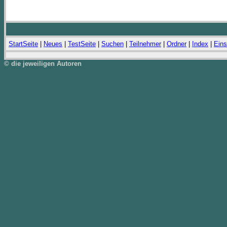
StartSeite
|
Neues
|
TestSeite
|
Suchen
|
Teilnehmer
|
Ordner
|
Index
|
Eins
© die jeweiligen Autoren