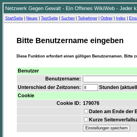
Netzwerk Gegen Gewalt - Ein Offenes WikiWeb - Jeder ka
StartSeite
|
Neues
|
TestSeite
|
Suchen
|
Teilnehmer
|
Ordner
|
Index
|
Eins
Bitte Benutzername eingeben
Diese Funktion erfordert einen gültigen Benutzernamen. Bitte 
Benutzer
Benutzername:
Unterschied der Zeitzonen:
Stunden (aktuell
Cookie
Cookie ID:
179076
Daten am Ende der 
Kurze Seitenverfalls