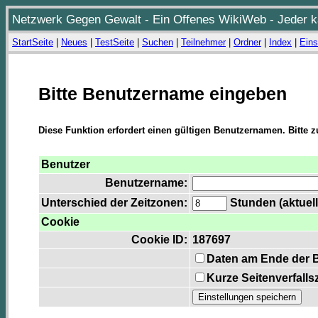
Netzwerk Gegen Gewalt - Ein Offenes WikiWeb - Jeder ka
StartSeite
|
Neues
|
TestSeite
|
Suchen
|
Teilnehmer
|
Ordner
|
Index
|
Eins
Bitte Benutzername eingeben
Diese Funktion erfordert einen gültigen Benutzernamen. Bitte 
Benutzer
Benutzername:
Unterschied der Zeitzonen:
Stunden (aktuell
Cookie
Cookie ID:
187697
Daten am Ende der 
Kurze Seitenverfalls