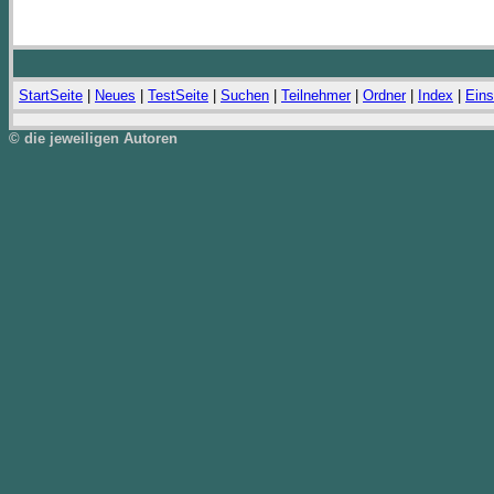
StartSeite
|
Neues
|
TestSeite
|
Suchen
|
Teilnehmer
|
Ordner
|
Index
|
Eins
© die jeweiligen Autoren