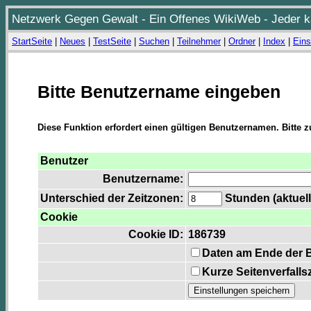
Netzwerk Gegen Gewalt - Ein Offenes WikiWeb - Jeder ka
StartSeite
|
Neues
|
TestSeite
|
Suchen
|
Teilnehmer
|
Ordner
|
Index
|
Eins
Bitte Benutzername eingeben
Diese Funktion erfordert einen gültigen Benutzernamen. Bitte 
Benutzer
Benutzername:
Unterschied der Zeitzonen:
Stunden (aktuell
Cookie
Cookie ID:
186739
Daten am Ende der 
Kurze Seitenverfalls