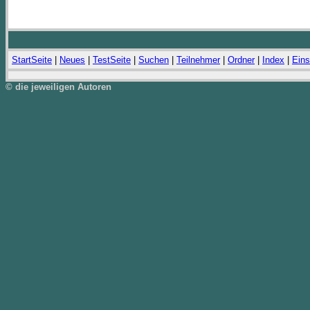
StartSeite
|
Neues
|
TestSeite
|
Suchen
|
Teilnehmer
|
Ordner
|
Index
|
Eins
© die jeweiligen Autoren