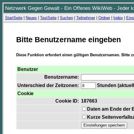
Netzwerk Gegen Gewalt - Ein Offenes WikiWeb - Jeder ka
StartSeite
|
Neues
|
TestSeite
|
Suchen
|
Teilnehmer
|
Ordner
|
Index
|
Eins
Bitte Benutzername eingeben
Diese Funktion erfordert einen gültigen Benutzernamen. Bitte 
Benutzer
Benutzername:
Unterschied der Zeitzonen:
Stunden (aktuell
Cookie
Cookie ID:
187663
Daten am Ende der 
Kurze Seitenverfalls