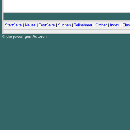
StartSeite
|
Neues
|
TestSeite
|
Suchen
|
Teilnehmer
|
Ordner
|
Index
|
Eins
© die jeweiligen Autoren