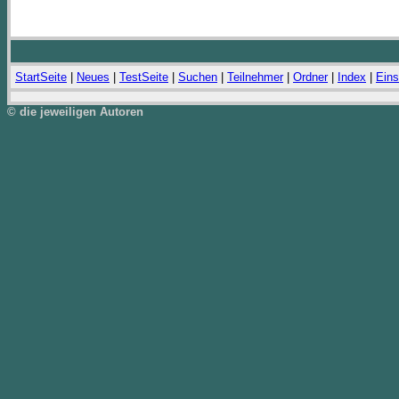
StartSeite
|
Neues
|
TestSeite
|
Suchen
|
Teilnehmer
|
Ordner
|
Index
|
Eins
© die jeweiligen Autoren