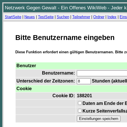
Netzwerk Gegen Gewalt - Ein Offenes WikiWeb - Jeder ka
StartSeite
|
Neues
|
TestSeite
|
Suchen
|
Teilnehmer
|
Ordner
|
Index
|
Eins
Bitte Benutzername eingeben
Diese Funktion erfordert einen gültigen Benutzernamen. Bitte 
Benutzer
Benutzername:
Unterschied der Zeitzonen:
Stunden (aktuell
Cookie
Cookie ID:
188201
Daten am Ende der 
Kurze Seitenverfalls