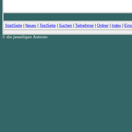
StartSeite
|
Neues
|
TestSeite
|
Suchen
|
Teilnehmer
|
Ordner
|
Index
|
Eins
© die jeweiligen Autoren