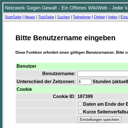
Netzwerk Gegen Gewalt - Ein Offenes WikiWeb - Jeder ka
StartSeite
|
Neues
|
TestSeite
|
Suchen
|
Teilnehmer
|
Ordner
|
Index
|
Eins
Bitte Benutzername eingeben
Diese Funktion erfordert einen gültigen Benutzernamen. Bitte 
Benutzer
Benutzername:
Unterschied der Zeitzonen:
Stunden (aktuell
Cookie
Cookie ID:
187399
Daten am Ende der 
Kurze Seitenverfalls