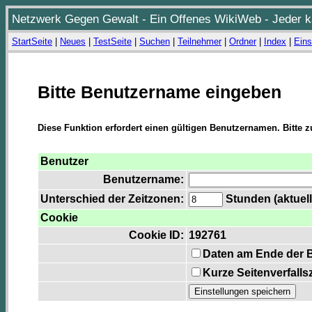
Netzwerk Gegen Gewalt - Ein Offenes WikiWeb - Jeder ka
StartSeite
|
Neues
|
TestSeite
|
Suchen
|
Teilnehmer
|
Ordner
|
Index
|
Eins
Bitte Benutzername eingeben
Diese Funktion erfordert einen gültigen Benutzernamen. Bitte 
Benutzer
Benutzername:
Unterschied der Zeitzonen:
Stunden (aktuell
Cookie
Cookie ID:
192761
Daten am Ende der 
Kurze Seitenverfalls