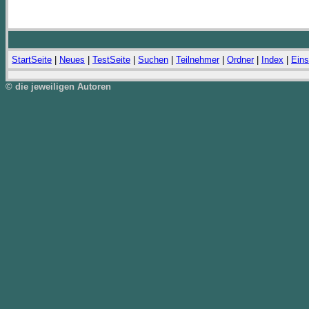
StartSeite
|
Neues
|
TestSeite
|
Suchen
|
Teilnehmer
|
Ordner
|
Index
|
Eins
© die jeweiligen Autoren