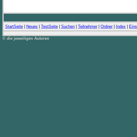
StartSeite
|
Neues
|
TestSeite
|
Suchen
|
Teilnehmer
|
Ordner
|
Index
|
Eins
© die jeweiligen Autoren