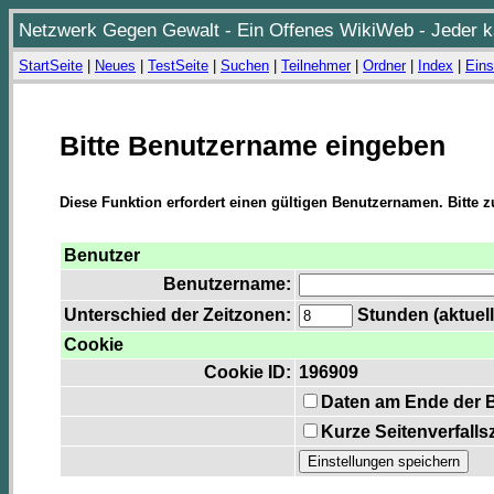
Netzwerk Gegen Gewalt - Ein Offenes WikiWeb - Jeder ka
StartSeite
|
Neues
|
TestSeite
|
Suchen
|
Teilnehmer
|
Ordner
|
Index
|
Eins
Bitte Benutzername eingeben
Diese Funktion erfordert einen gültigen Benutzernamen. Bitte 
Benutzer
Benutzername:
Unterschied der Zeitzonen:
Stunden (aktuell
Cookie
Cookie ID:
196909
Daten am Ende der 
Kurze Seitenverfalls