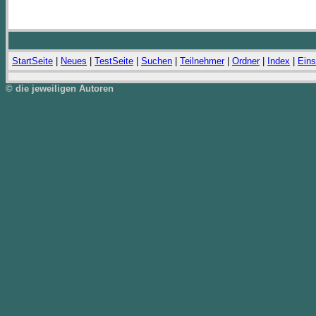
StartSeite
|
Neues
|
TestSeite
|
Suchen
|
Teilnehmer
|
Ordner
|
Index
|
Eins
© die jeweiligen Autoren