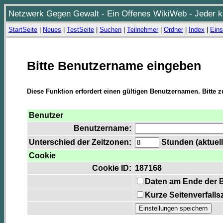
Netzwerk Gegen Gewalt - Ein Offenes WikiWeb - Jeder ka
StartSeite
|
Neues
|
TestSeite
|
Suchen
|
Teilnehmer
|
Ordner
|
Index
|
Eins
Bitte Benutzername eingeben
Diese Funktion erfordert einen gültigen Benutzernamen. Bitte 
Benutzer
Benutzername:
Unterschied der Zeitzonen:
Stunden (aktuell
Cookie
Cookie ID:
187168
Daten am Ende der 
Kurze Seitenverfalls