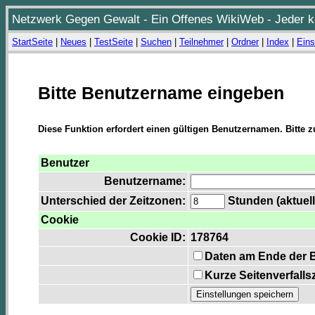
Netzwerk Gegen Gewalt - Ein Offenes WikiWeb - Jeder ka
StartSeite
|
Neues
|
TestSeite
|
Suchen
|
Teilnehmer
|
Ordner
|
Index
|
Eins
Bitte Benutzername eingeben
Diese Funktion erfordert einen gültigen Benutzernamen. Bitte 
Benutzer
Benutzername:
Unterschied der Zeitzonen:
Stunden (aktuell
Cookie
Cookie ID:
178764
Daten am Ende der 
Kurze Seitenverfalls