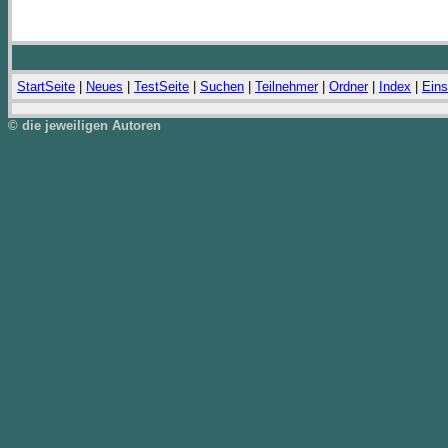
StartSeite
|
Neues
|
TestSeite
|
Suchen
|
Teilnehmer
|
Ordner
|
Index
|
Eins
© die jeweiligen Autoren