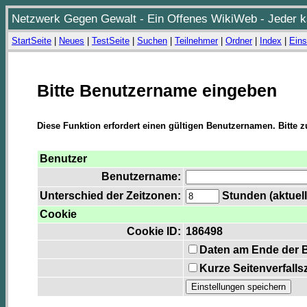
Netzwerk Gegen Gewalt - Ein Offenes WikiWeb - Jeder ka
StartSeite
|
Neues
|
TestSeite
|
Suchen
|
Teilnehmer
|
Ordner
|
Index
|
Eins
Bitte Benutzername eingeben
Diese Funktion erfordert einen gültigen Benutzernamen. Bitte 
Benutzer
Benutzername:
Unterschied der Zeitzonen:
Stunden (aktuell
Cookie
Cookie ID:
186498
Daten am Ende der 
Kurze Seitenverfalls