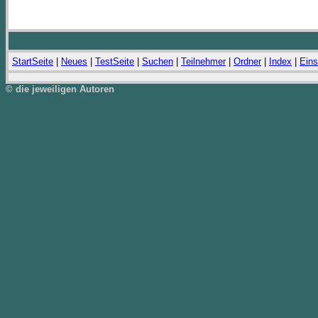
StartSeite
|
Neues
|
TestSeite
|
Suchen
|
Teilnehmer
|
Ordner
|
Index
|
Eins
© die jeweiligen Autoren