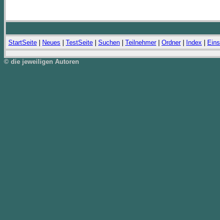
StartSeite
|
Neues
|
TestSeite
|
Suchen
|
Teilnehmer
|
Ordner
|
Index
|
Eins
© die jeweiligen Autoren