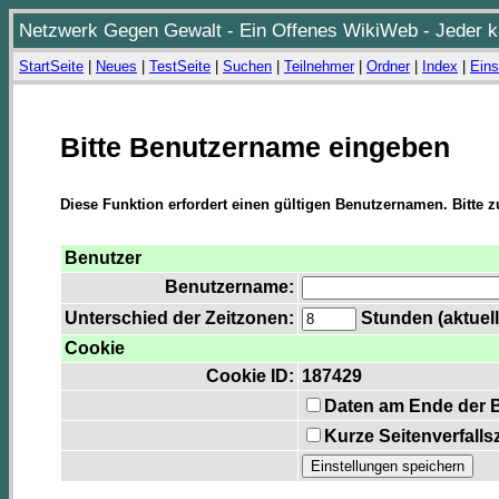
Netzwerk Gegen Gewalt - Ein Offenes WikiWeb - Jeder ka
StartSeite
|
Neues
|
TestSeite
|
Suchen
|
Teilnehmer
|
Ordner
|
Index
|
Eins
Bitte Benutzername eingeben
Diese Funktion erfordert einen gültigen Benutzernamen. Bitte 
Benutzer
Benutzername:
Unterschied der Zeitzonen:
Stunden (aktuell
Cookie
Cookie ID:
187429
Daten am Ende der 
Kurze Seitenverfalls