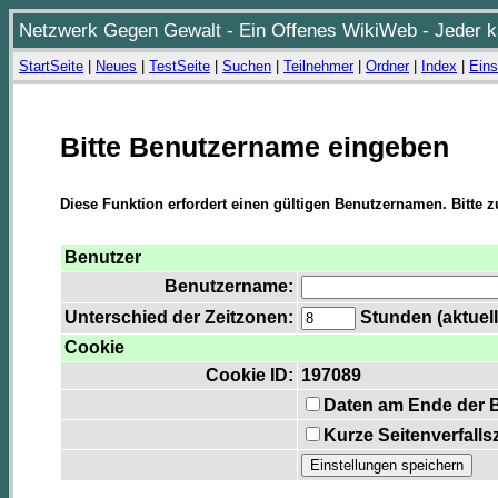
Netzwerk Gegen Gewalt - Ein Offenes WikiWeb - Jeder ka
StartSeite
|
Neues
|
TestSeite
|
Suchen
|
Teilnehmer
|
Ordner
|
Index
|
Eins
Bitte Benutzername eingeben
Diese Funktion erfordert einen gültigen Benutzernamen. Bitte 
Benutzer
Benutzername:
Unterschied der Zeitzonen:
Stunden (aktuell
Cookie
Cookie ID:
197089
Daten am Ende der 
Kurze Seitenverfalls