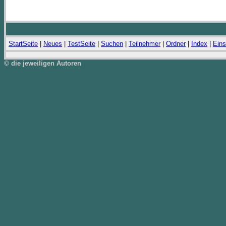
StartSeite
|
Neues
|
TestSeite
|
Suchen
|
Teilnehmer
|
Ordner
|
Index
|
Eins
© die jeweiligen Autoren