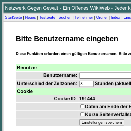
Netzwerk Gegen Gewalt - Ein Offenes WikiWeb - Jeder ka
StartSeite
|
Neues
|
TestSeite
|
Suchen
|
Teilnehmer
|
Ordner
|
Index
|
Eins
Bitte Benutzername eingeben
Diese Funktion erfordert einen gültigen Benutzernamen. Bitte 
Benutzer
Benutzername:
Unterschied der Zeitzonen:
Stunden (aktuell
Cookie
Cookie ID:
191444
Daten am Ende der 
Kurze Seitenverfalls