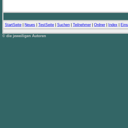
StartSeite
|
Neues
|
TestSeite
|
Suchen
|
Teilnehmer
|
Ordner
|
Index
|
Eins
© die jeweiligen Autoren