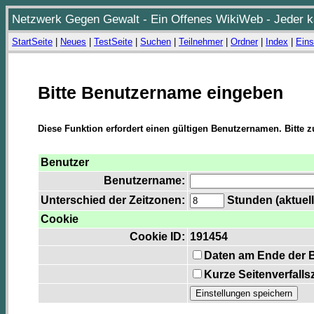
Netzwerk Gegen Gewalt - Ein Offenes WikiWeb - Jeder ka
StartSeite
|
Neues
|
TestSeite
|
Suchen
|
Teilnehmer
|
Ordner
|
Index
|
Eins
Bitte Benutzername eingeben
Diese Funktion erfordert einen gültigen Benutzernamen. Bitte 
Benutzer
Benutzername:
Unterschied der Zeitzonen:
Stunden (aktuell
Cookie
Cookie ID:
191454
Daten am Ende der 
Kurze Seitenverfalls