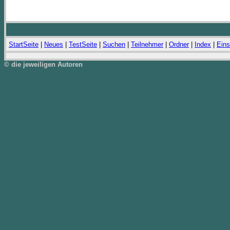
StartSeite
|
Neues
|
TestSeite
|
Suchen
|
Teilnehmer
|
Ordner
|
Index
|
Eins
© die jeweiligen Autoren