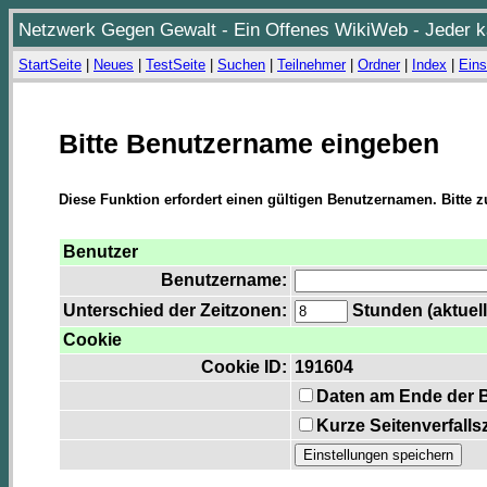
Netzwerk Gegen Gewalt - Ein Offenes WikiWeb - Jeder ka
StartSeite
|
Neues
|
TestSeite
|
Suchen
|
Teilnehmer
|
Ordner
|
Index
|
Eins
Bitte Benutzername eingeben
Diese Funktion erfordert einen gültigen Benutzernamen. Bitte 
Benutzer
Benutzername:
Unterschied der Zeitzonen:
Stunden (aktuell
Cookie
Cookie ID:
191604
Daten am Ende der 
Kurze Seitenverfalls