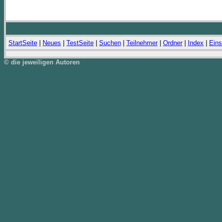
StartSeite
|
Neues
|
TestSeite
|
Suchen
|
Teilnehmer
|
Ordner
|
Index
|
Eins
© die jeweiligen Autoren