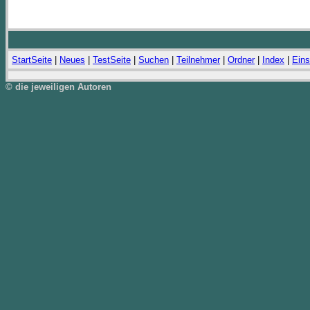
StartSeite
|
Neues
|
TestSeite
|
Suchen
|
Teilnehmer
|
Ordner
|
Index
|
Eins
© die jeweiligen Autoren