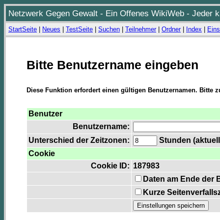
Netzwerk Gegen Gewalt - Ein Offenes WikiWeb - Jeder ka
StartSeite
|
Neues
|
TestSeite
|
Suchen
|
Teilnehmer
|
Ordner
|
Index
|
Eins
Bitte Benutzername eingeben
Diese Funktion erfordert einen gültigen Benutzernamen. Bitte 
Benutzer
Benutzername:
Unterschied der Zeitzonen:
Stunden (aktuell
Cookie
Cookie ID:
187983
Daten am Ende der 
Kurze Seitenverfalls