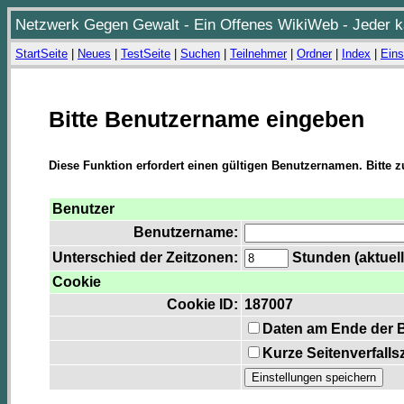
Netzwerk Gegen Gewalt - Ein Offenes WikiWeb - Jeder ka
StartSeite
|
Neues
|
TestSeite
|
Suchen
|
Teilnehmer
|
Ordner
|
Index
|
Eins
Bitte Benutzername eingeben
Diese Funktion erfordert einen gültigen Benutzernamen. Bitte 
Benutzer
Benutzername:
Unterschied der Zeitzonen:
Stunden (aktuell
Cookie
Cookie ID:
187007
Daten am Ende der 
Kurze Seitenverfalls