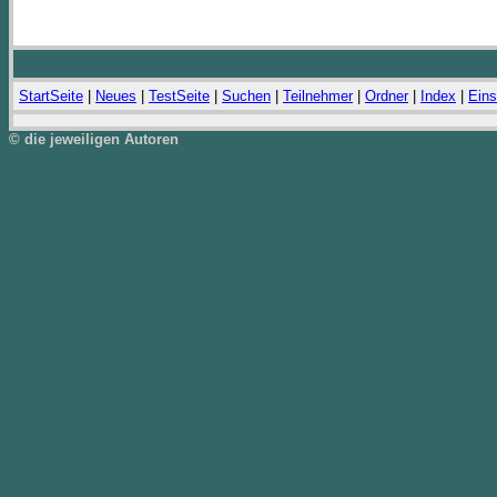
StartSeite
|
Neues
|
TestSeite
|
Suchen
|
Teilnehmer
|
Ordner
|
Index
|
Eins
© die jeweiligen Autoren