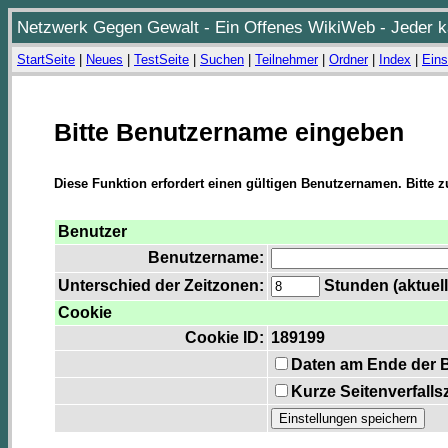
Netzwerk Gegen Gewalt - Ein Offenes WikiWeb - Jeder ka
StartSeite
|
Neues
|
TestSeite
|
Suchen
|
Teilnehmer
|
Ordner
|
Index
|
Eins
Bitte Benutzername eingeben
Diese Funktion erfordert einen gültigen Benutzernamen. Bitte 
Benutzer
Benutzername:
Unterschied der Zeitzonen:
Stunden (aktuell
Cookie
Cookie ID:
189199
Daten am Ende der 
Kurze Seitenverfalls