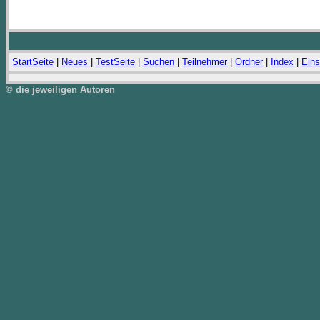
StartSeite
|
Neues
|
TestSeite
|
Suchen
|
Teilnehmer
|
Ordner
|
Index
|
Eins
© die jeweiligen Autoren