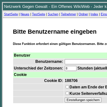
Netzwerk Gegen Gewalt - Ein Offenes WikiWeb - Jeder ka
StartSeite
|
Neues
|
TestSeite
|
Suchen
|
Teilnehmer
|
Ordner
|
Index
|
Eins
Bitte Benutzername eingeben
Diese Funktion erfordert einen gültigen Benutzernamen. Bitte 
Benutzer
Benutzername:
Unterschied der Zeitzonen:
Stunden (aktuell
Cookie
Cookie ID:
188706
Daten am Ende der 
Kurze Seitenverfalls