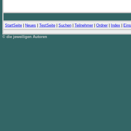
StartSeite
|
Neues
|
TestSeite
|
Suchen
|
Teilnehmer
|
Ordner
|
Index
|
Eins
© die jeweiligen Autoren