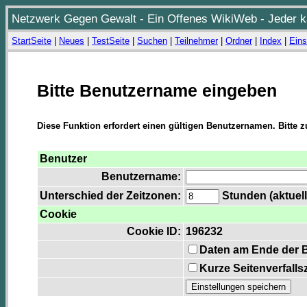
Netzwerk Gegen Gewalt - Ein Offenes WikiWeb - Jeder ka
StartSeite
|
Neues
|
TestSeite
|
Suchen
|
Teilnehmer
|
Ordner
|
Index
|
Eins
Bitte Benutzername eingeben
Diese Funktion erfordert einen gültigen Benutzernamen. Bitte 
Benutzer
Benutzername:
Unterschied der Zeitzonen:
Stunden (aktuell
Cookie
Cookie ID:
196232
Daten am Ende der 
Kurze Seitenverfalls