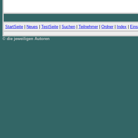
StartSeite
|
Neues
|
TestSeite
|
Suchen
|
Teilnehmer
|
Ordner
|
Index
|
Eins
© die jeweiligen Autoren