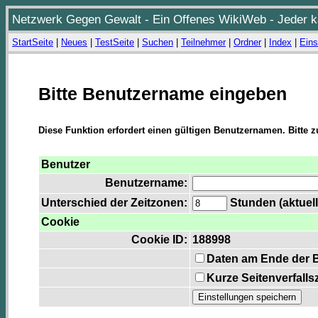
Netzwerk Gegen Gewalt - Ein Offenes WikiWeb - Jeder ka
StartSeite
|
Neues
|
TestSeite
|
Suchen
|
Teilnehmer
|
Ordner
|
Index
|
Eins
Bitte Benutzername eingeben
Diese Funktion erfordert einen gültigen Benutzernamen. Bitte 
Benutzer
Benutzername:
Unterschied der Zeitzonen:
Stunden (aktuell
Cookie
Cookie ID:
188998
Daten am Ende der 
Kurze Seitenverfalls