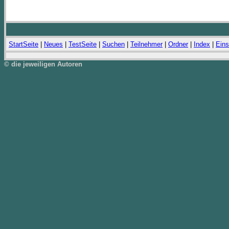
StartSeite
|
Neues
|
TestSeite
|
Suchen
|
Teilnehmer
|
Ordner
|
Index
|
Eins
© die jeweiligen Autoren