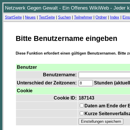
Netzwerk Gegen Gewalt - Ein Offenes WikiWeb - Jeder ka
StartSeite
|
Neues
|
TestSeite
|
Suchen
|
Teilnehmer
|
Ordner
|
Index
|
Eins
Bitte Benutzername eingeben
Diese Funktion erfordert einen gültigen Benutzernamen. Bitte 
Benutzer
Benutzername:
Unterschied der Zeitzonen:
Stunden (aktuell
Cookie
Cookie ID:
187143
Daten am Ende der 
Kurze Seitenverfalls