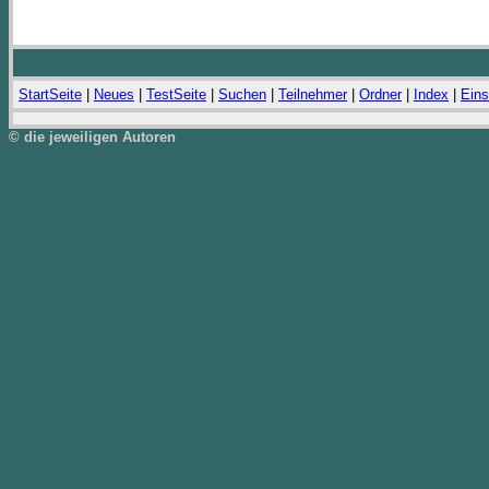
StartSeite
|
Neues
|
TestSeite
|
Suchen
|
Teilnehmer
|
Ordner
|
Index
|
Eins
© die jeweiligen Autoren