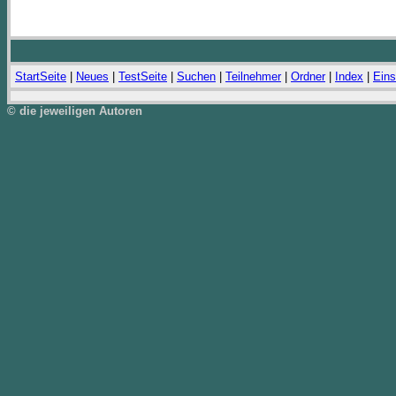
StartSeite
|
Neues
|
TestSeite
|
Suchen
|
Teilnehmer
|
Ordner
|
Index
|
Eins
© die jeweiligen Autoren