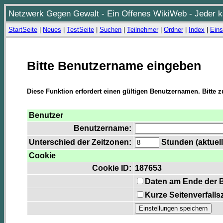
Netzwerk Gegen Gewalt - Ein Offenes WikiWeb - Jeder ka
StartSeite
|
Neues
|
TestSeite
|
Suchen
|
Teilnehmer
|
Ordner
|
Index
|
Eins
Bitte Benutzername eingeben
Diese Funktion erfordert einen gültigen Benutzernamen. Bitte 
Benutzer
Benutzername:
Unterschied der Zeitzonen:
Stunden (aktuell
Cookie
Cookie ID:
187653
Daten am Ende der 
Kurze Seitenverfalls