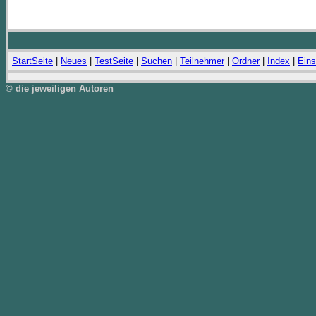
StartSeite
|
Neues
|
TestSeite
|
Suchen
|
Teilnehmer
|
Ordner
|
Index
|
Eins
© die jeweiligen Autoren