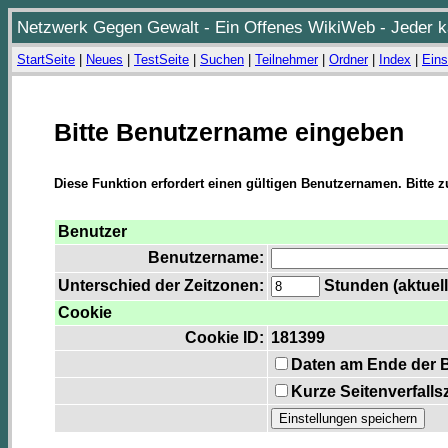
Netzwerk Gegen Gewalt - Ein Offenes WikiWeb - Jeder ka
StartSeite
|
Neues
|
TestSeite
|
Suchen
|
Teilnehmer
|
Ordner
|
Index
|
Eins
Bitte Benutzername eingeben
Diese Funktion erfordert einen gültigen Benutzernamen. Bitte 
Benutzer
Benutzername:
Unterschied der Zeitzonen:
Stunden (aktuell
Cookie
Cookie ID:
181399
Daten am Ende der 
Kurze Seitenverfalls