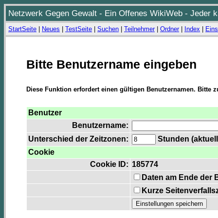
Netzwerk Gegen Gewalt - Ein Offenes WikiWeb - Jeder ka
StartSeite
|
Neues
|
TestSeite
|
Suchen
|
Teilnehmer
|
Ordner
|
Index
|
Eins
Bitte Benutzername eingeben
Diese Funktion erfordert einen gültigen Benutzernamen. Bitte 
Benutzer
Benutzername:
Unterschied der Zeitzonen:
Stunden (aktuell
Cookie
Cookie ID:
185774
Daten am Ende der 
Kurze Seitenverfalls