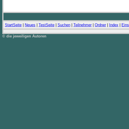
StartSeite
|
Neues
|
TestSeite
|
Suchen
|
Teilnehmer
|
Ordner
|
Index
|
Eins
© die jeweiligen Autoren