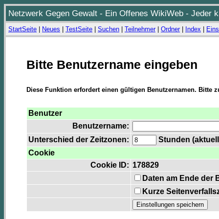
Netzwerk Gegen Gewalt - Ein Offenes WikiWeb - Jeder ka
StartSeite
|
Neues
|
TestSeite
|
Suchen
|
Teilnehmer
|
Ordner
|
Index
|
Eins
Bitte Benutzername eingeben
Diese Funktion erfordert einen gültigen Benutzernamen. Bitte 
Benutzer
Benutzername:
Unterschied der Zeitzonen:
Stunden (aktuell
Cookie
Cookie ID:
178829
Daten am Ende der 
Kurze Seitenverfalls