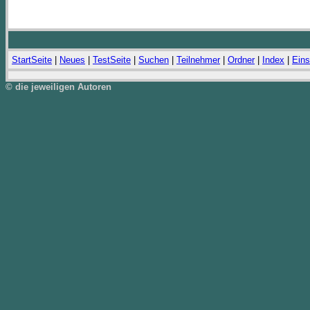
StartSeite
|
Neues
|
TestSeite
|
Suchen
|
Teilnehmer
|
Ordner
|
Index
|
Eins
© die jeweiligen Autoren