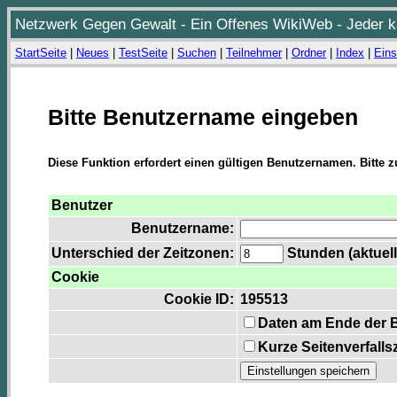
Netzwerk Gegen Gewalt - Ein Offenes WikiWeb - Jeder ka
StartSeite
|
Neues
|
TestSeite
|
Suchen
|
Teilnehmer
|
Ordner
|
Index
|
Eins
Bitte Benutzername eingeben
Diese Funktion erfordert einen gültigen Benutzernamen. Bitte 
Benutzer
Benutzername:
Unterschied der Zeitzonen:
Stunden (aktuell
Cookie
Cookie ID:
195513
Daten am Ende der 
Kurze Seitenverfalls