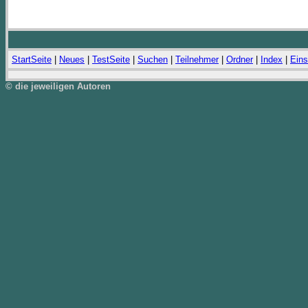
StartSeite
|
Neues
|
TestSeite
|
Suchen
|
Teilnehmer
|
Ordner
|
Index
|
Eins
© die jeweiligen Autoren