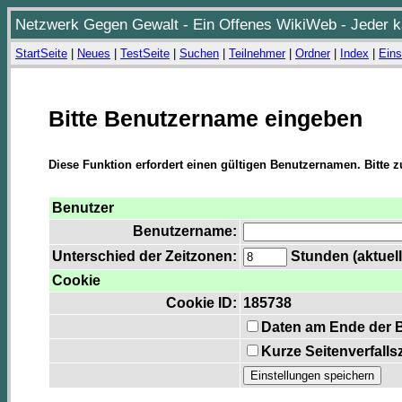
Netzwerk Gegen Gewalt - Ein Offenes WikiWeb - Jeder ka
StartSeite
|
Neues
|
TestSeite
|
Suchen
|
Teilnehmer
|
Ordner
|
Index
|
Eins
Bitte Benutzername eingeben
Diese Funktion erfordert einen gültigen Benutzernamen. Bitte 
Benutzer
Benutzername:
Unterschied der Zeitzonen:
Stunden (aktuell
Cookie
Cookie ID:
185738
Daten am Ende der 
Kurze Seitenverfalls