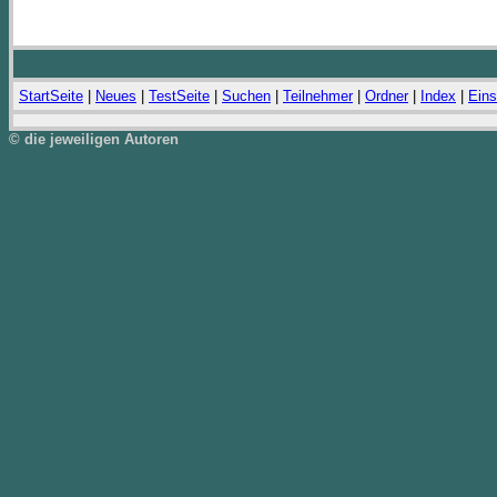
StartSeite
|
Neues
|
TestSeite
|
Suchen
|
Teilnehmer
|
Ordner
|
Index
|
Eins
© die jeweiligen Autoren