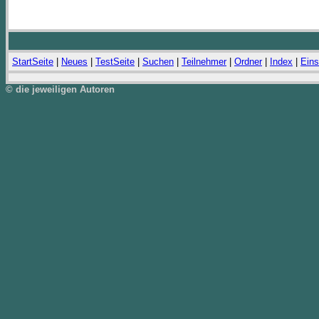
StartSeite
|
Neues
|
TestSeite
|
Suchen
|
Teilnehmer
|
Ordner
|
Index
|
Eins
© die jeweiligen Autoren