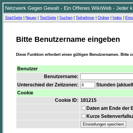
Netzwerk Gegen Gewalt - Ein Offenes WikiWeb - Jeder ka
StartSeite
|
Neues
|
TestSeite
|
Suchen
|
Teilnehmer
|
Ordner
|
Index
|
Eins
Bitte Benutzername eingeben
Diese Funktion erfordert einen gültigen Benutzernamen. Bitte 
Benutzer
Benutzername:
Unterschied der Zeitzonen:
Stunden (aktuell
Cookie
Cookie ID:
181215
Daten am Ende der 
Kurze Seitenverfalls