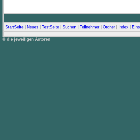
StartSeite
|
Neues
|
TestSeite
|
Suchen
|
Teilnehmer
|
Ordner
|
Index
|
Eins
© die jeweiligen Autoren